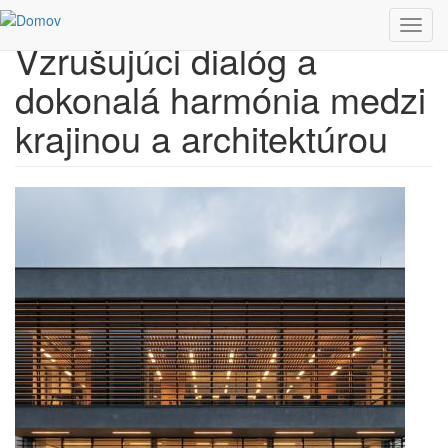
Skočiť na hlavný obsah
Toggl
Vzrušujúci dialóg a
navig
dokonalá harmónia medzi
krajinou a architektúrou